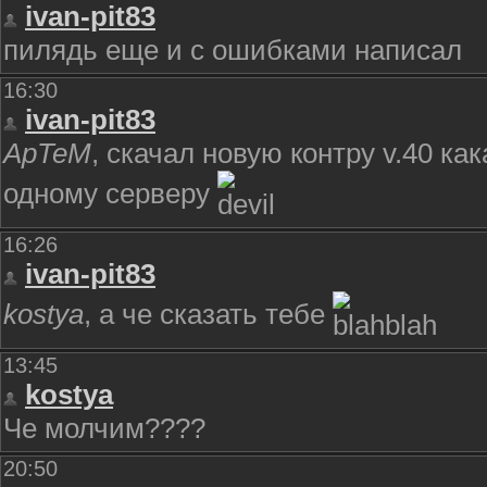
ivan-pit83
пилядь еще и с ошибками написал
16:30
ivan-pit83
ApTeM
, скачал новую контру v.40 ка
одному серверу
16:26
ivan-pit83
kostya
, а че сказать тебе
13:45
kostya
Че молчим????
20:50