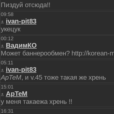
Пиздуй отсюда!!
09:58
ivan-pit83
укецук
00:12
ВадимКО
Может баннерообмен? http://korean-maf
05:11
ivan-pit83
ApTeM
, и v.45 тоже такая же хрень
15:01
ApTeM
у меня такаежа хрень !!
16:31