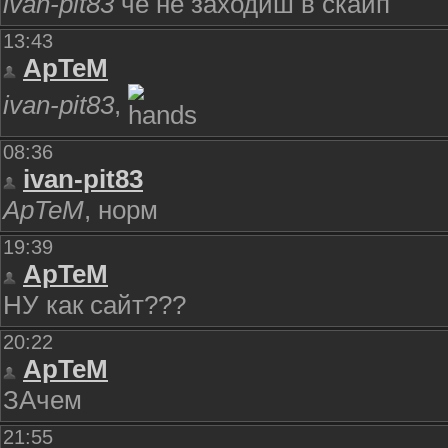
ivan-pit83
чё не заходиш в скайп
13:43
ApTeM
ivan-pit83
,
08:36
ivan-pit83
ApTeM
, норм
19:39
ApTeM
НУ как сайт???
20:22
ApTeM
ЗАчем
21:55