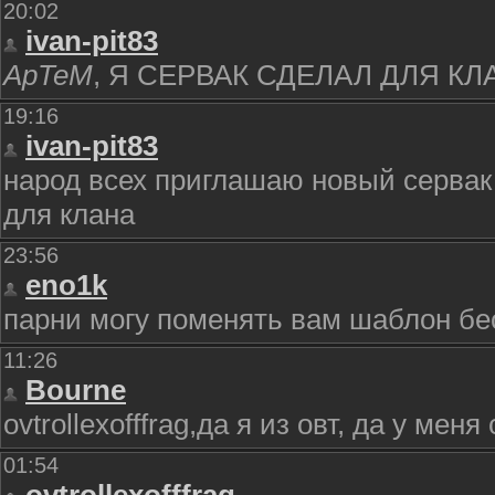
20:02
ivan-pit83
ApTeM
, Я СЕРВАК СДЕЛАЛ ДЛЯ К
19:16
ivan-pit83
народ всех приглашаю новый сервак 1
для клана
23:56
eno1k
парни могу поменять вам шаблон бес
11:26
Bourne
ovtrollexofffrag,да я из овт, да у ме
01:54