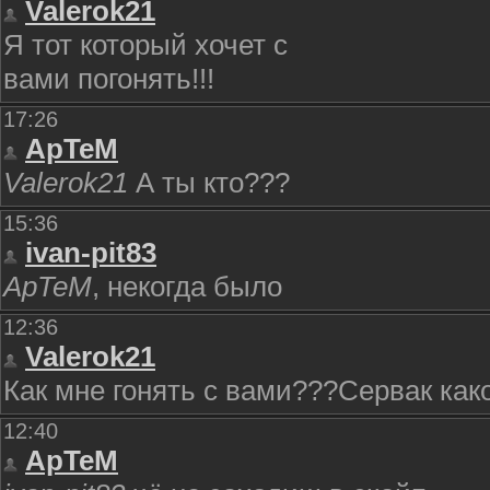
Valerok21
Я тот который хочет с
вами погонять!!!
17:26
ApTeM
Valerok21
А ты кто???
15:36
ivan-pit83
ApTeM
, некогда было
12:36
Valerok21
Как мне гонять с вами???Сервак как
12:40
ApTeM