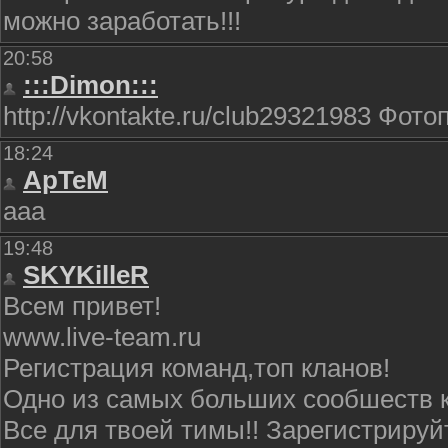
можно заработать!!!
20:58
:::Dimon:::
http://vkontakte.ru/club29321983 Фот
18:24
ApTeM
ааа
19:48
SKYKilleR
Всем привет!
www.live-team.ru
Регистрация команд,топ кланов!
Одно из самых больших сообшеств к
Все для твоей тимы!! Зарегистрируйт