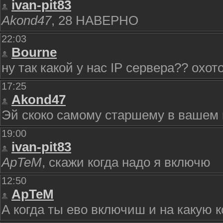
ivan-pit83
Akond47
, 28 НАВЕРНО
22:03
Bourne
ну так какой у нас IP сервера?? охот
17:25
Akond47
Эй скоко самому старшему в вашем к
19:00
ivan-pit83
ApTeM
, скажи когда надо я включю
12:50
ApTeM
А когда ты ево включиш и на какую к