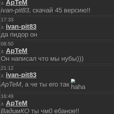
ApTeM
ivan-pit83
, скачай 45 версию!!
17:33
ivan-pit83
да пидор он
08:50
ApTeM
Он написал что мы нубы)))
21:12
ivan-pit83
ApTeM
, а че ты его так
16:49
ApTeM
ВадимКО
ты чм0 ебаноe!!